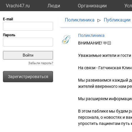
Vrachi47.ru
Люди
Организации
Усл
Поликлиника
Публикации
▷
Поликлиника
ВНИМАНИЕ! 🫶🏻
Уважаемые жители и гости 
Забыли пароль?
На связи - Гатчинская Кли
Зарегистрироваться
Мы развиваемся каждый де
жителей вверенного нам ре
Мы расширяем информацион
В этом паблике мы будем 
персонала, о новостях и в
упростить пациентам путь