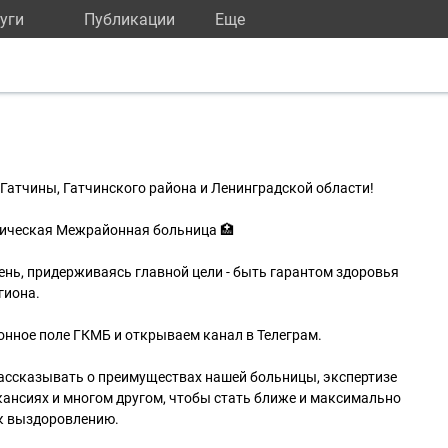
уги
Публикации
Eще
Гатчины, Гатчинского района и Ленинградской области!
ническая Межрайонная больница 🏥
нь, придерживаясь главной цели - быть гарантом здоровья
гиона.
ное поле ГКМБ и открываем канал в Телеграм.
рассказывать о преимуществах нашей больницы, экспертизе
акансиях и многом другом, чтобы стать ближе и максимально
 к выздоровлению.