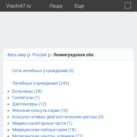
Vrachi47.ru
Люди
Eще
🔔
Ленин
🔍
Весь мир
▷
Россия
▷
Ленинградская обл.
Сети лечебных учреждений (0)
Лечебные учреждения (243)
Больницы (28)
Госпитали (1)
Диспансеры (12)
Женские консультации (10)
Консультативно-диагностические центры (0)
Медико-санитарные части (1)
Медицинские лаборатории (18)
Медицинские центры, клиники (71)