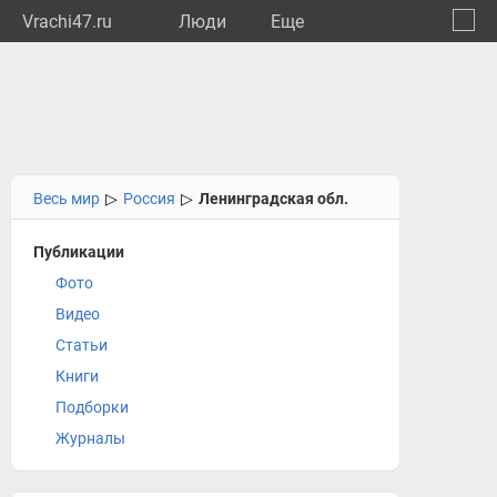
Vrachi47.ru
Люди
Eще
🔔
Ленин
🔍
Весь мир
▷
Россия
▷
Ленинградская обл.
Публикации
Фото
Видео
Статьи
Книги
Подборки
Журналы