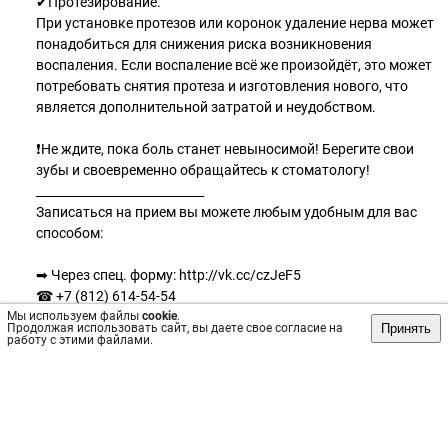
✔Протезирование.
При установке протезов или коронок удаление нерва может
понадобиться для снижения риска возникновения
воспаления. Если воспаление всё же произойдёт, это может
потребовать снятия протеза и изготовления нового, что
является дополнительной затратой и неудобством.
❗Не ждите, пока боль станет невыносимой! Берегите свои
зубы и своевременно обращайтесь к стоматологу!
____________________________
Записаться на прием вы можете любым удобным для вас
способом:
➡ Через спец. форму: http://vk.cc/czJeF5
☎ +7 (812) 614-54-54
Мы используем файлы
📲 +7 (911) 911-81-87
cookie
.
Принять
Продолжая использовать сайт, вы даете свое согласие на
💬 Через л.с группы: [https://vk.me/vesnastoma211500801|
работу с этими файлами.
ЗАПИСАТЬСЯ]
🌐 Наш сайт: http://vk.cc/czJePS