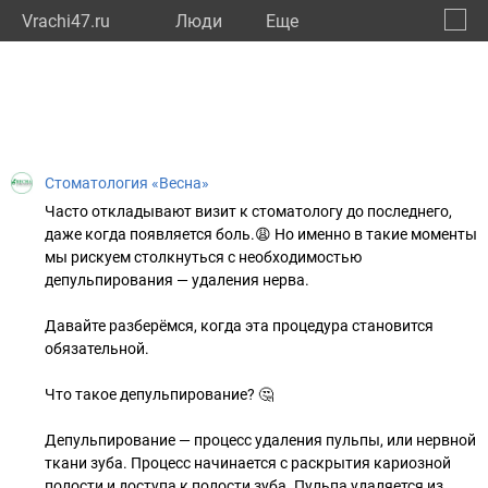
Vrachi47.ru
Люди
Eще
🔔
Ленин
🔍
Стоматология «Весна»
Часто откладывают визит к стоматологу до последнего,
даже когда появляется боль.😩 Но именно в такие моменты
мы рискуем столкнуться с необходимостью
депульпирования — удаления нерва.
Давайте разберёмся, когда эта процедура становится
обязательной.
Что такое депульпирование? 🤔
Депульпирование — процесс удаления пульпы, или нервной
ткани зуба. Процесс начинается с раскрытия кариозной
полости и доступа к полости зуба. Пульпа удаляется из