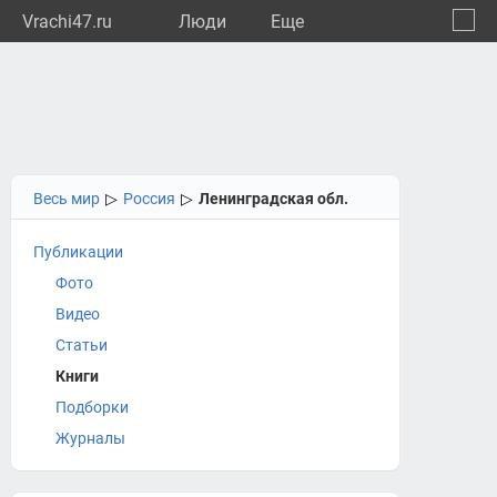
Vrachi47.ru
Люди
Eще
🔔
Ленин
🔍
Весь мир
▷
Россия
▷
Ленинградская обл.
Публикации
Фото
Видео
Статьи
Книги
Подборки
Журналы