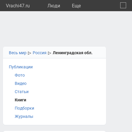
Vrachi47.ru
Люди
Eще
🔔
Ленин
🔍
Весь мир
▷
Россия
▷
Ленинградская обл.
Публикации
Фото
Видео
Статьи
Книги
Подборки
Журналы