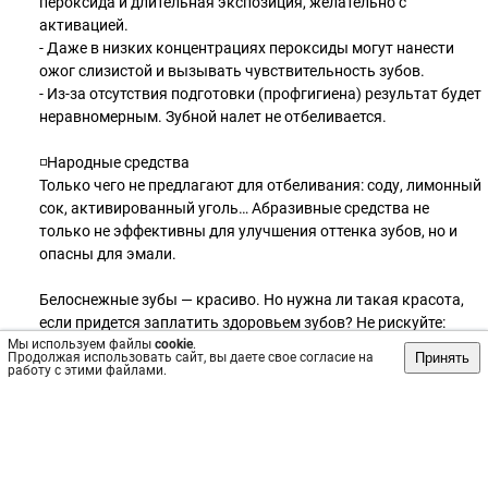
пероксида и длительная экспозиция, желательно с
активацией.
- Даже в низких концентрациях пероксиды могут нанести
ожог слизистой и вызывать чувствительность зубов.
- Из-за отсутствия подготовки (профгигиена) результат будет
неравномерным. Зубной налет не отбеливается.
⠀
◽Народные средства
Только чего не предлагают для отбеливания: соду, лимонный
сок, активированный уголь… Абразивные средства не
только не эффективны для улучшения оттенка зубов, но и
опасны для эмали.
Белоснежные зубы — красиво. Но нужна ли такая красота,
если придется заплатить здоровьем зубов? Не рискуйте:
Мы используем файлы
обратитесь к стоматологам за профессиональным
cookie
.
Принять
Продолжая использовать сайт, вы даете свое согласие на
отбеливанием✨
работу с этими файлами.
⠀
Приглашаем в клинику «Гармония Улыбки»!
☎+7 (812)604-72-32, Коммунар, ул. Пионерская д.9
#гармонияулыбки #стоматологияспб #здоровыезубы