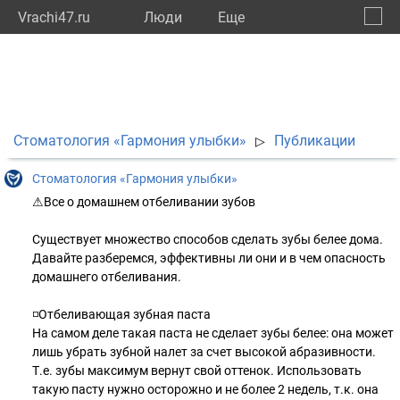
Vrachi47.ru
Люди
Eще
🔔
Ленин
🔍
Стоматология «Гармония улыбки»
Публикации
▷
Стоматология «Гармония улыбки»
⚠Все о домашнем отбеливании зубов
⠀
Существует множество способов сделать зубы белее дома.
Давайте разберемся, эффективны ли они и в чем опасность
домашнего отбеливания.
⠀
◽Отбеливающая зубная паста
На самом деле такая паста не сделает зубы белее: она может
лишь убрать зубной налет за счет высокой абразивности.
Т.е. зубы максимум вернут свой оттенок. Использовать
такую пасту нужно осторожно и не более 2 недель, т.к. она