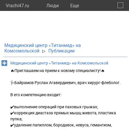
Vrachi47.ru
Люди
Eще
🔔
Ленин
🔍
Медицинский центр «Титанмед» на
Комсомольской
Публикации
▷
Медицинский центр «Титанмед» на Комсомольской
🔥Приглашаем на прием к новому специалисту!🔥
🩺Байрамов Руслан Агавердиевич, врач хирург-флеболог.
В его компетенцию входит:
✔️выполнение операций при паховых грыжах;
✔️коррекция диастаза прямых мышц живота, пластика
пупка;
✔️удаление папиллом, бородавок, невуса, гемангиом,