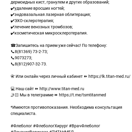
дермоидных кист, гранулем и других образований;
✔️удаление вросших ногтей;
✔️эндовазальная лазерная облитерация;
✔️ЭХО-склеротерапия;
✔️лечение венозных тромбозов;
✔️косметическая микросклеротерапия.
☎Запишитесь на прием уже сейчас! По телефону:
📞8(81369) 73-2-73;
📞9073273;
📞8(812)907-32-73.
📇 Или онлайн через личный кабинет ⏩ https://lk.titan-med.ru/
💻 Наш сайт ⏩ http://www.titan-med.ru
🤳🏻 Мы в телеграмме ⏩️ https://t.me/tsmtitanmed
*Имеются противопоказания. Необходима консультация
специалиста.
#Флеболог #ФлебологХирург #ВрачФлеболог