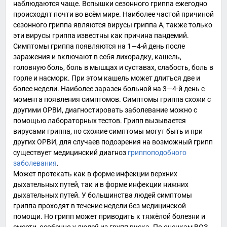
наблюдаются чаще. Вспышки сезонного гриппа ежегодно
происходят почти во всём мире. Наиболее частой причиной
сезонного гриппа являются вирусы гриппа A, также только
эти вирусы гриппа известны как причина пандемий.
Симптомы гриппа появляются на 1—4-й день после
заражения и включают в себя лихорадку, кашель,
головную боль, боль в мышцах и суставах, слабость, боль в
горле и насморк. При этом кашель может длиться две и
более недели. Наиболее заразен больной на 3—4-й день с
момента появления симптомов. Симптомы гриппа схожи с
другими
ОРВИ
, диагностировать заболевание можно с
помощью лабораторных тестов. Грипп вызывается
вирусами гриппа, но схожие симптомы могут быть и при
других
ОРВИ
, для случаев подозрения на возможный грипп
существует медицинский диагноз
гриппоподобного
заболевания
.
Может протекать как в форме инфекции верхних
дыхательных путей, так и в форме инфекции нижних
дыхательных путей. У большинства людей симптомы
гриппа проходят в течение недели без медицинской
помощи. Но грипп может приводить к тяжёлой болезни и