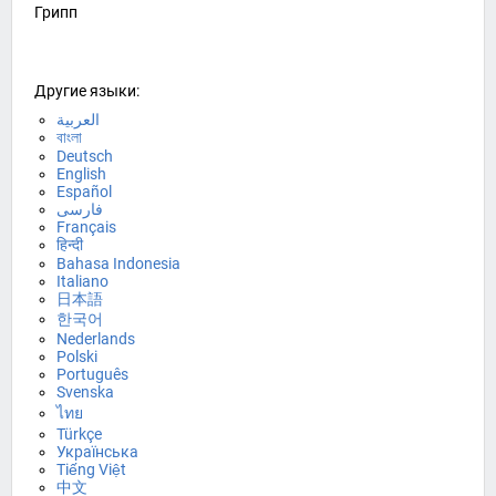
Грипп
Другие языки:
العربية
বাংলা
Deutsch
English
Español
فارسی
Français
हिन्दी
Bahasa Indonesia
Italiano
日本語
한국어
Nederlands
Polski
Português
Svenska
ไทย
Türkçe
Українська
Tiếng Việt
中文