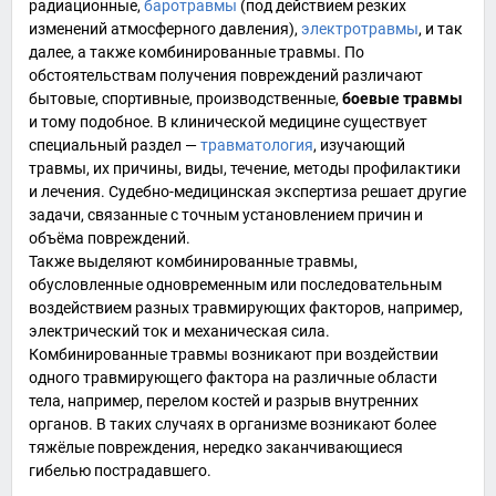
радиационные
,
баротравмы
(под действием резких
изменений атмосферного давления),
электротравмы
, и так
далее, а также комбинированные травмы. По
обстоятельствам получения повреждений различают
бытовые, спортивные, производственные,
боевые травмы
и тому подобное. В клинической медицине существует
специальный раздел —
травматология
, изучающий
травмы, их причины, виды, течение, методы профилактики
и лечения.
Судебно-медицинская экспертиза
решает другие
задачи, связанные с точным установлением причин и
объёма повреждений.
Также выделяют комбинированные травмы,
обусловленные одновременным или последовательным
воздействием разных травмирующих факторов, например,
электрический ток и механическая сила.
Комбинированные травмы возникают при воздействии
одного травмирующего фактора на различные области
тела, например, перелом костей и разрыв внутренних
органов. В таких случаях в организме возникают более
тяжёлые повреждения, нередко заканчивающиеся
гибелью пострадавшего.