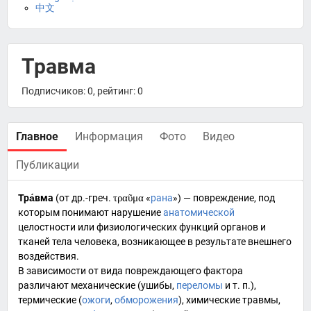
中文
Травма
Подписчиков: 0, рейтинг: 0
Главное
Информация
Фото
Видео
Публикации
Тра́вма
(от
др.-греч.
τραῦμα
«
рана
») —
повреждение
, под
которым понимают нарушение
анатомической
целостности или физиологических функций
органов
и
тканей тела
человека
, возникающее в результате внешнего
воздействия.
В зависимости от вида повреждающего фактора
различают механические (
ушибы
,
переломы
и т. п.),
термические (
ожоги
,
обморожения
), химические травмы,