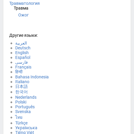
Травматология
Травма
Ожог
Другие языки:
العربية
Deutsch
English
Español
فارسی
Français
हिन्दी
Bahasa Indonesia
Italiano
日本語
한국어
Nederlands
Polski
Português
Svenska
ไทย
Türkçe
Українська
Tiếng Việt