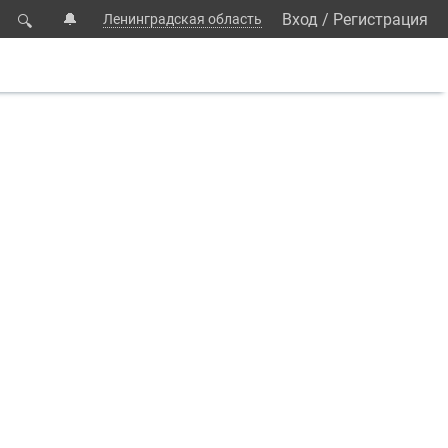
🔔
Вход
/
Регистрация
Ленинградская область
🔍
ровьясемьи#колпино