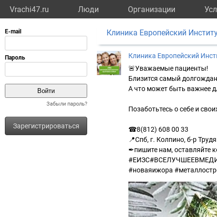
Vrachi47.ru
Люди
Организации
Усл
Клиника Европейский Инстит
Клиника Европейский Инст
🚨Уважаемые пациенты!
Близится самый долгождан
А что может быть важнее д
Забыли пароль?
Позаботьтесь о себе и свои
Зарегистрироваться
☎8(812) 608 00 33
📍Спб, г. Колпино, б-р Трудя
✒пишите нам, оставляйте 
#ЕИЗС#ВСЕЛУЧШЕЕВМЕДИЦ
#новаяижора #металлостр