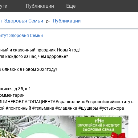
уги
Публикации
Eще
ут Здоровья Семьи
Публикации
▷
итут Здоровья Семьи
ный и сказочный праздник-Новый год!
ля каждого из нас, чем здоровье?
х близких в новом 2024году!
щихся, д.35, к.1
комментарии
ИНЕВОБЛАГОПАЦИЕНТА#врачколпино#европейскийинститутздо
ой #понтонный #тельмана #славянка #шушары #устьижора