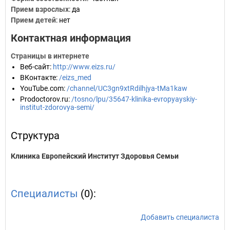
Прием взрослых
: да
Прием детей
: нет
Контактная информация
Страницы в интернете
Веб-сайт
:
http://www.eizs.ru/
ВКонтакте
:
/eizs_med
YouTube.com
:
/channel/UC3gn9xtRdilhjya-tMa1kaw
Prodoctorov.ru
:
/tosno/lpu/35647-klinika-evropyayskiy-
institut-zdorovya-semi/
Структура
Клиника Европейский Институт Здоровья Семьи
Специалисты
(0):
Добавить специалиста