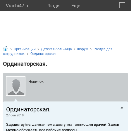
Vrachi47.ru
Люди
Eще
🔔
Ленин
🔍
Организации
Детская больница
Форум
Раздел для
сотрудников.
Ординаторская.
Ординаторская.
Новичок
Ординаторская.
#1
27 сен 2019
Здравствуйте, данная тема доступна только для врачей. Здесь
можно обсуждать все рабочие вопросы.