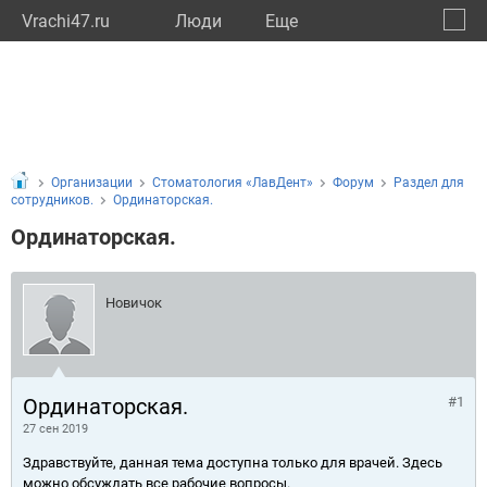
Vrachi47.ru
Люди
Eще
🔔
Ленин
🔍
Организации
Стоматология «ЛавДент»
Форум
Раздел для
сотрудников.
Ординаторская.
Ординаторская.
Новичок
Ординаторская.
#1
27 сен 2019
Здравствуйте, данная тема доступна только для врачей. Здесь
можно обсуждать все рабочие вопросы.