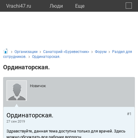
Vrachi47.ru
Люди
Eще
🔔
Ленин
🔍
Организации
Санаторий «Буревестник»
Форум
Раздел для
сотрудников.
Ординаторская.
Ординаторская.
Новичок
Ординаторская.
#1
27 сен 2019
Здравствуйте, данная тема доступна только для врачей. Здесь
можно обсуждать все рабочие вопросы.