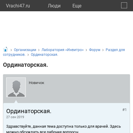
Vrachi47.ru
Люди
Eще
🔔
Ленин
🔍
Организации
Лаборатория «Инвитро»
Форум
Раздел для
сотрудников.
Ординаторская.
Ординаторская.
Новичок
Ординаторская.
#1
27 сен 2019
Здравствуйте, данная тема доступна только для врачей. Здесь
можно обсуждать все рабочие вопросы.