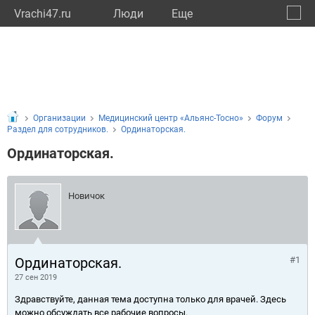
Vrachi47.ru
Люди
Eще
🔔
Ленин
🔍
Организации
Медицинский центр «Альянс-Тосно»
Форум
Раздел для сотрудников.
Ординаторская.
Ординаторская.
Новичок
Ординаторская.
#1
27 сен 2019
Здравствуйте, данная тема доступна только для врачей. Здесь
можно обсуждать все рабочие вопросы.