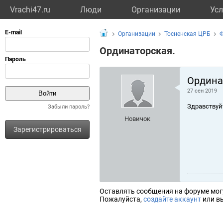
Vrachi47.ru
Люди
Организации
Усл
Организации
Тосненская ЦРБ
Ординаторская.
Ордина
27 сен 2019
Здравствуй
Забыли пароль?
Новичок
Зарегистрироваться
Оставлять сообщения на форуме мог
Пожалуйста,
создайте аккаунт
или вы