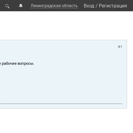
🔔
Вход
/
Регистрация
Ленинградская область
🔍
#1
е рабочие вопросы.