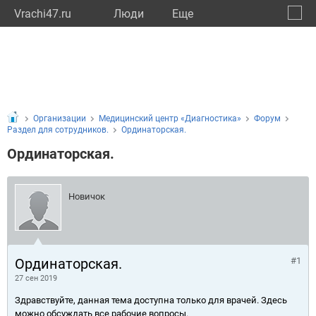
Vrachi47.ru
Люди
Eще
🔔
Ленин
🔍
Организации
Медицинский центр «Диагностика»
Форум
Раздел для сотрудников.
Ординаторская.
Ординаторская.
Новичок
Ординаторская.
#1
27 сен 2019
Здравствуйте, данная тема доступна только для врачей. Здесь
можно обсуждать все рабочие вопросы.