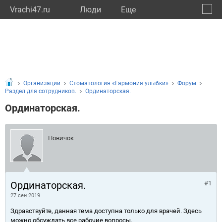
Vrachi47.ru
Люди
Eще
🔔
Ленин
🔍
Организации
Стоматология «Гармония улыбки»
Форум
Раздел для сотрудников.
Ординаторская.
Ординаторская.
Новичок
Ординаторская.
#1
27 сен 2019
Здравствуйте, данная тема доступна только для врачей. Здесь
можно обсуждать все рабочие вопросы.