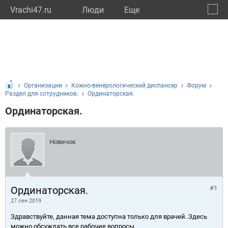
Vrachi47.ru
Люди
Eще
🔔
Ленин
🔍
Организации
Кожно-венерологический диспансер
Форум
Раздел для сотрудников.
Ординаторская.
Ординаторская.
Новичок
Ординаторская.
#1
27 сен 2019
Здравствуйте, данная тема доступна только для врачей. Здесь
можно обсуждать все рабочие вопросы.