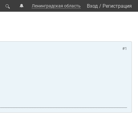
🔔
Вход
/
Регистрация
Ленинградская область
🔍
#1