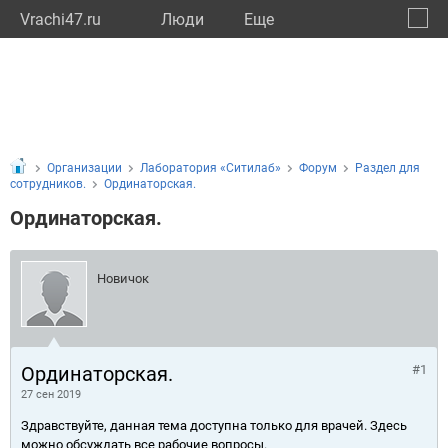
Vrachi47.ru
Люди
Eще
🔔
Ленин
🔍
Организации
Лаборатория «Ситилаб»
Форум
Раздел для
сотрудников.
Ординаторская.
Ординаторская.
Новичок
Ординаторская.
#1
27 сен 2019
Здравствуйте, данная тема доступна только для врачей. Здесь
можно обсуждать все рабочие вопросы.