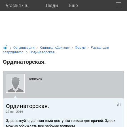
Vrachi47.ru
Люди
Eще
🔔
Ленин
🔍
Организации
Клиника «Доктор»
Форум
Раздел для
сотрудников.
Ординаторская.
Ординаторская.
Новичок
Ординаторская.
#1
27 сен 2019
Здравствуйте, данная тема доступна только для врачей. Здесь
можно обсуждать все рабочие вопросы.