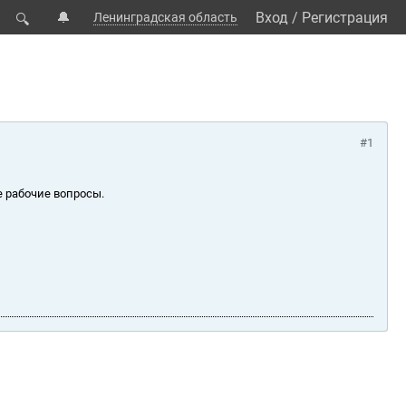
🔔
Вход
/
Регистрация
Ленинградская область
🔍
#1
е рабочие вопросы.