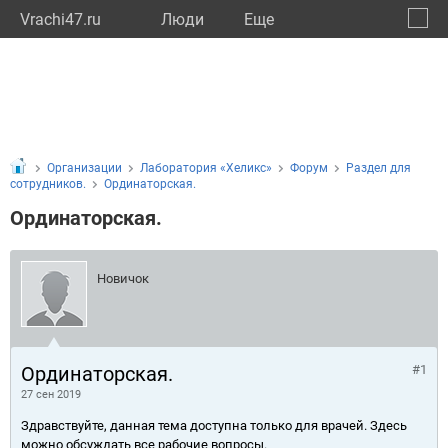
Vrachi47.ru
Люди
Eще
🔔
Ленин
🔍
Организации
Лаборатория «Хеликс»
Форум
Раздел для
сотрудников.
Ординаторская.
Ординаторская.
Новичок
Ординаторская.
#1
27 сен 2019
Здравствуйте, данная тема доступна только для врачей. Здесь
можно обсуждать все рабочие вопросы.