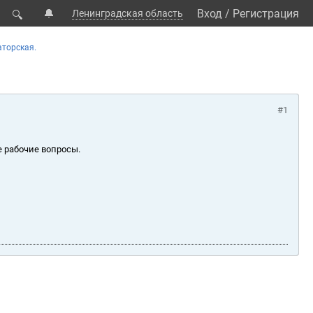
🔔
Вход
/
Регистрация
Ленинградская область
🔍
торская.
#1
е рабочие вопросы.