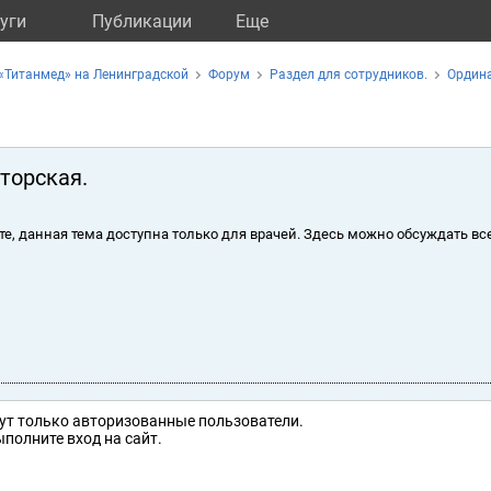
уги
Публикации
Eще
«Титанмед» на Ленинградской
Форум
Раздел для сотрудников.
Ордина
торская.
те, данная тема доступна только для врачей. Здесь можно обсуждать вс
ут только авторизованные пользователи.
полните вход на сайт.