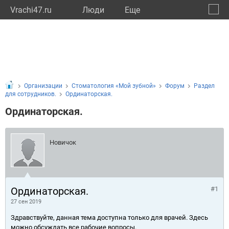
Vrachi47.ru
Люди
Eще
🔔
Ленин
🔍
Организации
Стоматология «Мой зубной»
Форум
Раздел
для сотрудников.
Ординаторская.
Ординаторская.
Новичок
Ординаторская.
#1
27 сен 2019
Здравствуйте, данная тема доступна только для врачей. Здесь
можно обсуждать все рабочие вопросы.