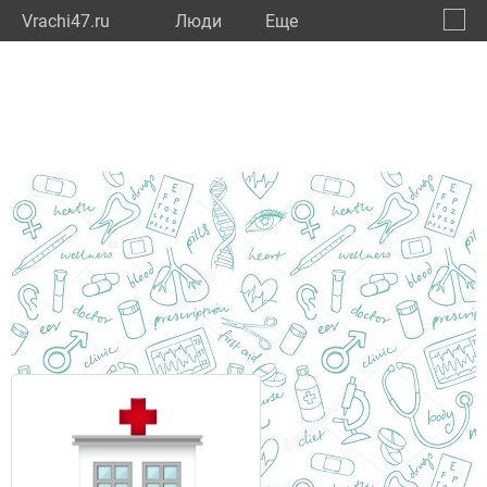
Vrachi47.ru
Люди
Eще
🔔
Ленин
🔍