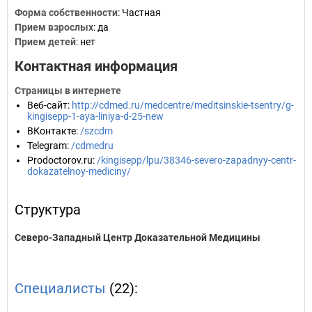
Форма собственности
: Частная
Прием взрослых
: да
Прием детей
: нет
Контактная информация
Страницы в интернете
Веб-сайт
:
http://cdmed.ru/medcentre/meditsinskie-tsentry/g-
kingisepp-1-aya-liniya-d-25-new
ВКонтакте
:
/szcdm
Telegram
:
/cdmedru
Prodoctorov.ru
:
/kingisepp/lpu/38346-severo-zapadnyy-centr-
dokazatelnoy-mediciny/
Структура
Северо-Западный Центр Доказательной Медицины
Специалисты
(22):