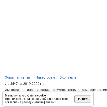
Обратная связь
Инвесторам
Вконтакте
vrachi47.ru, 2019-2026 гг.
Имеются противопоказания, требуется консультация специалист
заменяет прием врача.
Мы используем файлы
cookie
.
Принять
Продолжая использовать сайт, вы даете свое
Возрастное ограничение: 18+
согласие на работу с этими файлами.