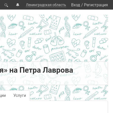
🔔
Вход
/
Регистрация
Ленинградская область
🔍
я» на Петра Лаврова
ции
Услуги