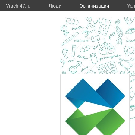
Vrachi47.ru
Люди
Организации
Усл