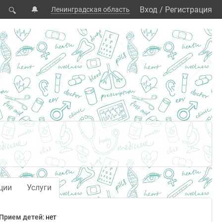
🔔
Вход
/
Регистрация
Ленинградская область
🔍
ции
Услуги
Прием детей
: нет