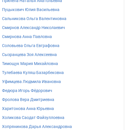
Прилепа Наталья Анатольевна
Пуцыкович Юлия Васильевна
Сальникова Ольга Валентиновна
Смирнов Александр Николаевич
Смирнова Анна Павловна
Соловьева Ольга Евграфовна
Сызранцева Зоя Алексеевна
Тимощук Мария Михайловна
Тулебаева Куляш Базарбековна
Уфимцева Людмила Ивановна
Федюра Игорь Фёдорович
Фролова Вера Дмитриевна
Харитонова Анна Юрьевна
Холикова Саодат Файзуллоевна
Хопрянинова Дарья Александровна