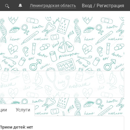
🔔
Вход
/
Регистрация
Ленинградская область
🔍
ции
Услуги
Прием детей
: нет