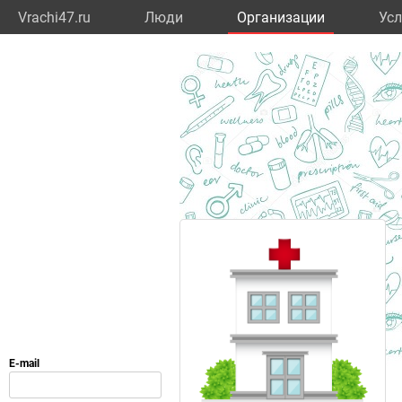
Vrachi47.ru
Люди
Организации
Усл