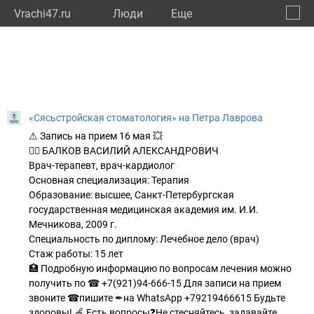
Vrachi47.ru
Люди
Eще
🔔
Ленин
🔍
«Сясьстройская стоматология» на Петра Лаврова
⚠ Запись на прием 16 мая 💥
🧖‍♂ БАЛКОВ ВАСИЛИЙ АЛЕКСАНДРОВИЧ
Врач-терапевт, врач-кардиолог
Основная специализация: Терапия
Образование: высшее, Санкт-Петербургская
государственная медицинская академия им. И.И.
Мечникова, 2009 г.
Специальность по диплому: Лечебное дело (врач)
Стаж работы: 15 лет
🏥 Подробную информацию по вопросам лечения можно
получить по ☎ +7(921)94-666-15 Для записи на прием
звоните ☎пишите ✒на WhatsApp +79219466615 Будьте
здоровы! 🍏 Есть вопросы❓Не стесняйтесь, задавайте