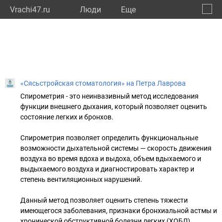
Vrachi47.ru
Люди
Eще
🔔
Ленин
🔍
«Сясьстройская стоматология» на Петра Лаврова
Спирометрия - это неинвазивный метод исследования
функции внешнего дыхания, который позволяет оценить
состояние легких и бронхов.
Спирометрия позволяет определить функциональные
возможности дыхательной системы — скорость движения
воздуха во время вдоха и выдоха, объем вдыхаемого и
выдыхаемого воздуха и диагностировать характер и
степень вентиляционных нарушений.
Данный метод позволяет оценить степень тяжести
имеющегося заболевания, признаки бронхиальной астмы и
хронической обструктивной болезни легких (ХОБЛ),