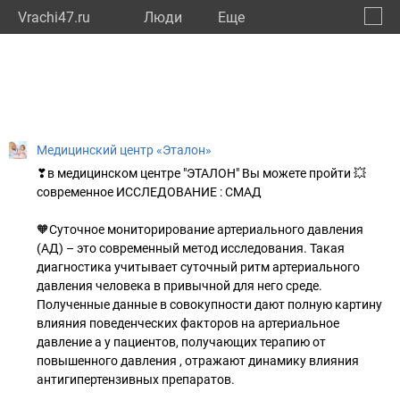
Vrachi47.ru
Люди
Eще
🔔
Ленин
🔍
Медицинский центр «Эталон»
❣в медицинском центре "ЭТАЛОН" Вы можете пройти 💥
современное ИССЛЕДОВАНИЕ : СМАД
🧡Суточное мониторирование артериального давления
(АД) – это современный метод исследования. Такая
диагностика учитывает суточный ритм артериального
давления человека в привычной для него среде.
Полученные данные в совокупности дают полную картину
влияния поведенческих факторов на артериальное
давление а у пациентов, получающих терапию от
повышенного давления , отражают динамику влияния
антигипертензивных препаратов.