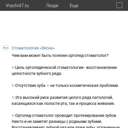
Vrachi47.ru
Люди
Eще
🔔
Ленин
🔍
Стоматология «Весна»
Чем вам может быть полезен ортопед-стоматолог?
✨Цель ортопедической стоматологии - восстановление
целостности зубного ряда.
✨Отсутствие зуба — не только косметическая проблема.
✨Это высокий риск развития целого ряда патологий,
касающихся как полости рта, так и процесса жевания.
✨Ортопед-стоматолог проводит протезирование зубов.
Никто и не заметит разницы с родными зубами.
Восстанавливает зубной ряд или даже зубы, утраченные