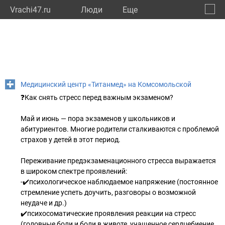
Vrachi47.ru
Люди
Eще
🔔
Ленин
🔍
Медицинский центр «Титанмед» на Комсомольской
❓Как снять стресс перед важным экзаменом?
Май и июнь — пора экзаменов у школьников и
абитуриентов. Многие родители сталкиваются с проблемой
страхов у детей в этот период.
Переживание предэкзаменационного стресса выражается
в широком спектре проявлений:
-✔️психологическое наблюдаемое напряжение (постоянное
стремление успеть доучить, разговоры о возможной
неудаче и др.)
✔️психосоматические проявления реакции на стресс
(головные боли и боли в животе, учащенное сердцебиение,