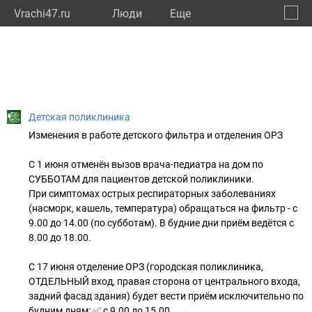
Vrachi47.ru
Люди
Eще
🔔
Ленин
🔍
Детская поликлиника
Изменения в работе детского фильтра и отделения ОРЗ
С 1 июня отменён вызов врача-педиатра на дом по
СУББОТАМ для пациентов детской поликлиники.
При симптомах острых респираторных заболеваниях
(насморк, кашель, температура) обращаться на фильтр - с
9.00 до 14.00 (по субботам). В будние дни приём ведётся с
8.00 до 18.00.
С 17 июня отделение ОРЗ (городская поликлиника,
ОТДЕЛЬНЫЙ вход, правая сторона от центрального входа,
задний фасад здания) будет вести приём исключительно по
будним дням: ✅ с 9.00 до 15.00.