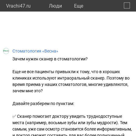
Vrachi47.ru
Люди
Eще
🔔
Ленин
🔍
Стоматология «Весна»
Зачем нужен сканер в стоматологии?
Еще не все пациенты привыкли к тому, что в хороших
клиниках используют интраоральный сканер. Поэтому во
время приема у наших стоматологов, многие удивляются,
зачем мне это?
Давайте разберем по пунктам:
✅ Сканер помогает доктору увидеть труднодоступные
места (например, восьмые зубы или зубы мудрости). Тем
самым, уже сам осмотр становится более информативным,
и доктор сможет составить для вас более полноценный