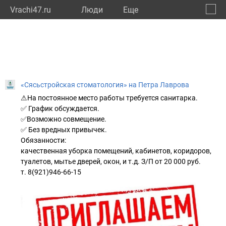
Vrachi47.ru
Люди
Eще
🔔
Ленин
🔍
«Сясьстройская стоматология» на Петра Лаврова
⚠На постоянное место работы требуется санитарка.
✅ График обсуждается.
✅Возможно совмещение.
✅ Без вредных привычек.
Обязанности:
качественная уборка помещений, кабинетов, коридоров,
туалетов, мытье дверей, окон, и т.д. З/П от 20 000 руб.
т. 8(921)946-66-15