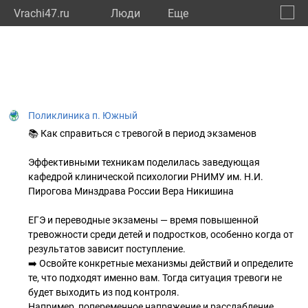
Vrachi47.ru
Люди
Eще
🔔
Ленин
🔍
Поликлиника п. Южный
📚 Как справиться с тревогой в период экзаменов
Эффективными техникам поделилась заведующая
кафедрой клинической психологии РНИМУ им. Н.И.
Пирогова Минздрава России Вера Никишина
ЕГЭ и переводные экзамены — время повышенной
тревожности среди детей и подростков, особенно когда от
результатов зависит поступление.
➡️ Освойте конкретные механизмы действий и определите
те, что подходят именно вам. Тогда ситуация тревоги не
будет выходить из под контроля.
Например, попеременное напряжение и расслабление