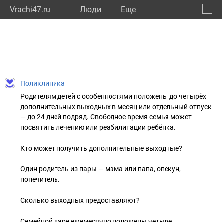
Vrachi47.ru
Люди
Eще
🔔
Ленин
🔍
Поликлиника
Родителям детей с особенностями положены до четырёх
дополнительных выходных в месяц или отдельный отпуск
— до 24 дней подряд. Свободное время семья может
посвятить лечению или реабилитации ребёнка.
Кто может получить дополнительные выходные?
Один родитель из пары — мама или папа, опекун,
попечитель.
Сколько выходных предоставляют?
Семейной паре ежемесячно положены четыре