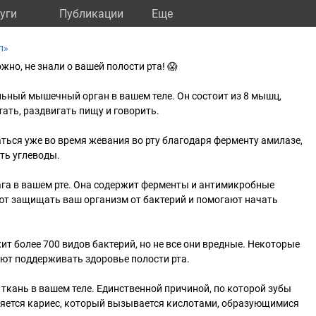
уги
Публикации
Eще
л»
жно, не знали о вашей полости рта! 😱
ильный мышечный орган в вашем теле. Он состоит из 8 мышц,
ать, раздвигать пищу и говорить.
аться уже во время жевания во рту благодаря ферменту амилазе,
ть углеводы.
влага в вашем рте. Она содержит ферменты и антимикробные
ют защищать ваш организм от бактерий и помогают начать
ит более 700 видов бактерий, но не все они вредные. Некоторые
ют поддерживать здоровье полости рта.
я ткань в вашем теле. Единственной причиной, по которой зубы
ляется кариес, который вызывается кислотами, образующимися