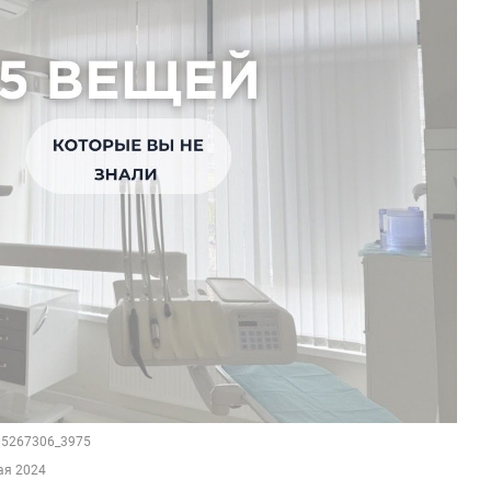
105267306_3975
ая 2024