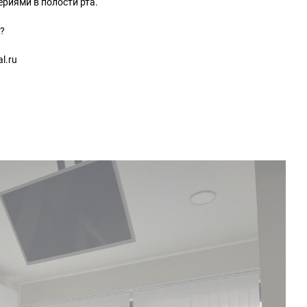
риями в полости рта.
?
l.ru