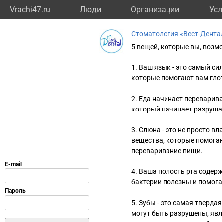
Vrachi47.ru
Люди
Организации
Усл
Стоматология «Вест-Дента
5 вещей, которые вы, возмо
1. Ваш язык - это самый с
которые помогают вам глот
2. Еда начинает переварив
который начинает разруша
3. Слюна - это не просто 
вещества, которые помога
переваривание пищи.
4. Ваша полость рта содерж
бактерии полезны и помога
5. Зубы - это самая тверда
могут быть разрушены, яв