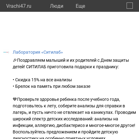
Vrachi47.ru
Люди
Eще
🔔
Ленин
🔍
Лаборатория «Ситилаб»
🎉Поздравляем малышей и их родителей с Днем защиты
детей! СИТИЛАБ приготовила подарки к празднику:
• Скидка 15% на все анализы
• Брелок на память при любом заказе
💙Проверьте здоровье ребенка после учебного года,
подготовьтесь к лету, соберите анализы для справки в
лагерь, и пусть ничто не отвлекает на каникулах. Проводим
широкий спектр детских исследований: анализы на
инфекции, аллергию, дисбактериоз и многое-многое другое!
Воспользуйтесь предложением и пройдите детскую
диагностику на особенно приятных условиях.