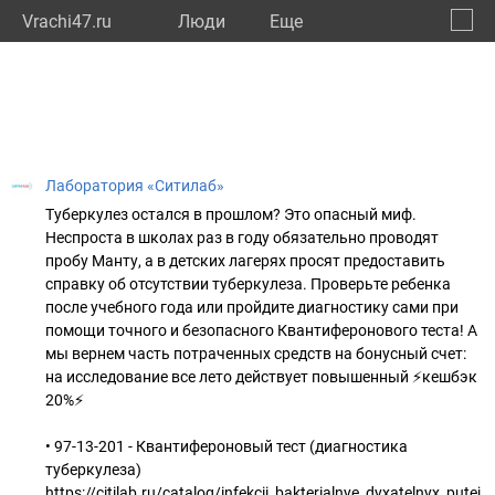
Vrachi47.ru
Люди
Eще
🔔
Ленин
🔍
Лаборатория «Ситилаб»
Туберкулез остался в прошлом? Это опасный миф.
Неспроста в школах раз в году обязательно проводят
пробу Манту, а в детских лагерях просят предоставить
справку об отсутствии туберкулеза. Проверьте ребенка
после учебного года или пройдите диагностику сами при
помощи точного и безопасного Квантиферонового теста! А
мы вернем часть потраченных средств на бонусный счет:
на исследование все лето действует повышенный ⚡кешбэк
20%⚡
• 97-13-201 - Квантифероновый тест (диагностика
туберкулеза)
https://citilab.ru/catalog/infekcii_bakterialnye_dyxatelnyx_pute