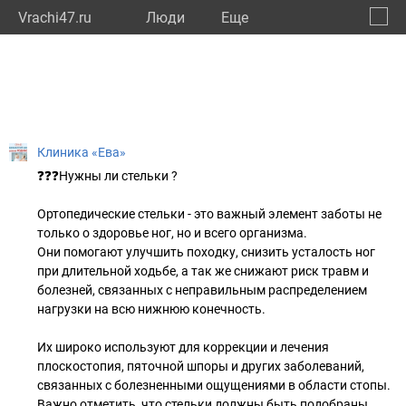
Vrachi47.ru
Люди
Eще
🔔
Ленин
🔍
Клиника «Ева»
❓❓❓Нужны ли стельки ?
Ортопедические стельки - это важный элемент заботы не
только о здоровье ног, но и всего организма.
Они помогают улучшить походку, снизить усталость ног
при длительной ходьбе, а так же снижают риск травм и
болезней, связанных с неправильным распределением
нагрузки на всю нижнюю конечность.
Их широко используют для коррекции и лечения
плоскостопия, пяточной шпоры и других заболеваний,
связанных с болезненными ощущениями в области стопы.
Важно отметить, что стельки должны быть подобраны