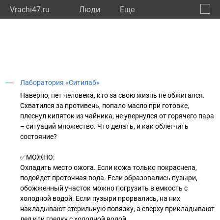
Vrachi47.ru
Люди
Eще
🔔
Ленин
🔍
Лаборатория «Ситилаб»
Наверно, нет человека, кто за свою жизнь не обжигался.
Схватился за противень, попало масло при готовке,
плеснул кипяток из чайника, не увернулся от горячего пара
– ситуаций множество. Что делать, и как облегчить
состояние?
✅МОЖНО:
Охладить место ожога. Если кожа только покраснела,
подойдет проточная вода. Если образовались пузыри,
обожженный участок можно погрузить в емкость с
холодной водой. Если пузыри прорвались, на них
накладывают стерильную повязку, а сверху прикладывают
лед или грелку с холодной водой.