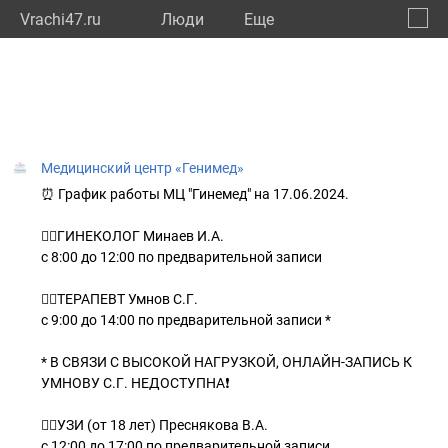
Vrachi47.ru
Люди
Eще
🔔
Ленин
🔍
Медицинский центр «Генимед»
⏰ График работы МЦ "Гинемед" на 17.06.2024.
👨‍⚕ГИНЕКОЛОГ Минаев И.А.
с 8:00 до 12:00 по предварительной записи
👨‍⚕ТЕРАПЕВТ Умнов С.Г.
с 9:00 до 14:00 по предварительной записи *
* В СВЯЗИ С ВЫСОКОЙ НАГРУЗКОЙ, ОНЛАЙН-ЗАПИСЬ К
УМНОВУ С.Г. НЕДОСТУПНА❗
👩‍⚕УЗИ (от 18 лет) Преснякова В.А.
с 12:00 до 17:00 по предварительной записи